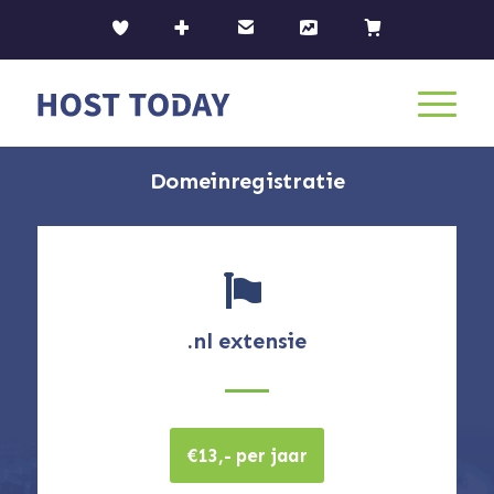
Domeinregistratie
.nl extensie
€13,- per jaar