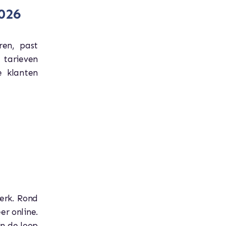
2026
ren, past
e tarieven
e klanten
erk. Rond
er online.
in de loop