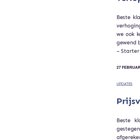
Beste kl
verhogin
we ook k
gewend be
– Starter
27 FEBRUAR
UPDATES
Prijs
Beste kl
gestege
afgereke