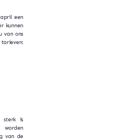
april een
er kunnen
u van ons
 tarieven:
 sterk is
a worden
ng van de