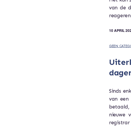
van de d
reageren
10 APRIL 20
GEEN CATEG
Uiter
dage
Sinds en
van een 
betaald,
nieuwe 
registrar