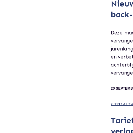
Nieuw
back-
Deze maa
vervang
jarenlan
en verbet
achterb
vervange
20 SEPTEMB
GEEN CATEG
Tarie
verlo