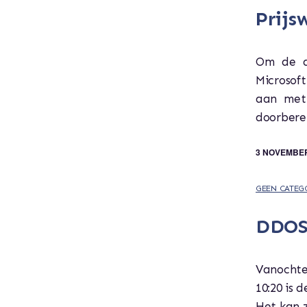
Prijs
Om de di
Microsoft
aan met 
doorberek
3 NOVEMBER
GEEN CATEG
DDOS 
Vanochte
10:20 is 
Het kan z