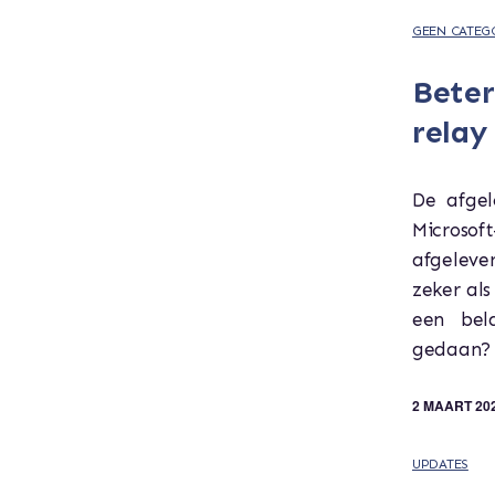
GEEN CATEG
Beter
relay
De afgel
Microsof
afgelever
zeker als
een bel
gedaan? 
2 MAART 20
UPDATES