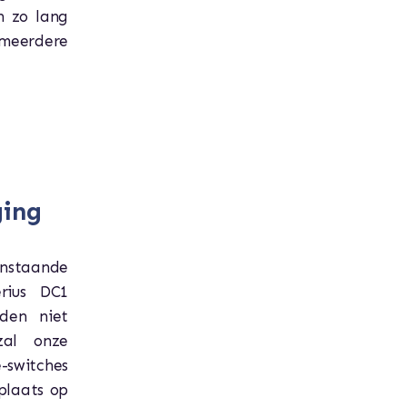
n zo lang
 meerdere
ging
nstaande
rius DC1
rden niet
zal onze
-switches
plaats op