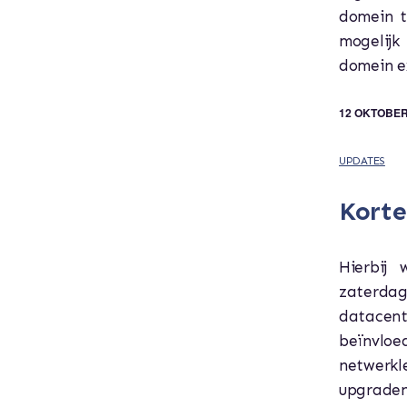
domein t
mogelijk
domein ex
12 OKTOBER
UPDATES
Korte
Hierbij
zaterda
datacent
beïnvlo
netwerkl
upgraden