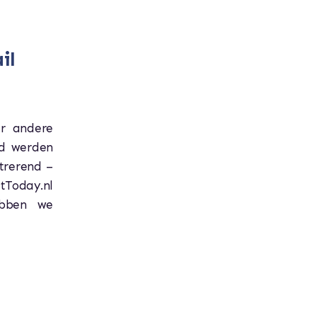
il
er andere
gd werden
strerend –
stToday.nl
ebben we