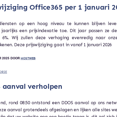
wijziging Office365 per 1 januari 
ensten op een hoog niveau te kunnen blijven leve
 jaarlijks een prijsindexatie toe. Dit jaar passen ze d
6%. Wij zullen deze verhoging evenredig naar onz
enen. Deze prijswijziging gaat in vanaf 1 januari 2026
 2025
DOOR
HOSTWEB
ORIE
aanval verholpen
nd, rond 08:50 ontstond een DDOS aanval op ons netw
deze aanval grotendeels afgeslagen en lijken alle sites we
ijn dat uw website nog een beetje traag is, dit zal zich 