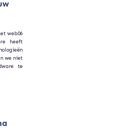
euw
met web06
re heeft
nologieën
en we niet
dware te
na