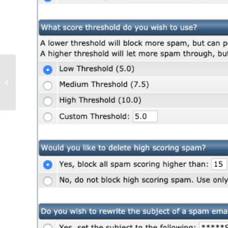
Procedure verhuiscode claimen van
failliet bedrijf