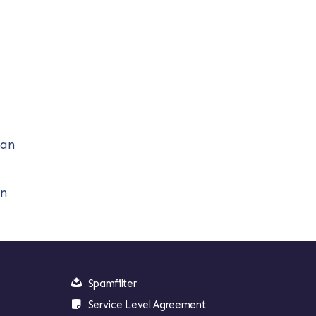
kan
en
Spamfilter
Service Level Agreement