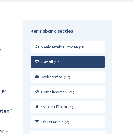
Kennisbank secties
Veelgestelde vragen (10)
r
E-mail (17)
Webhosting (19)
 je
Domeinnamen (21)
SSL certificaat (3)
eten”
DirectAdmin (2)
er E-