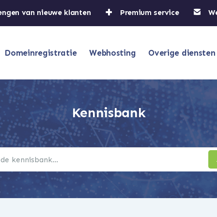
engen van nieuwe klanten
Premium service
W
Domeinregistratie
Webhosting
Overige diensten
Kennisbank