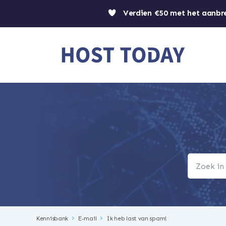
Verdien €50 met het aanbr
Kennisbank
E-mail
Ik heb last van spam!