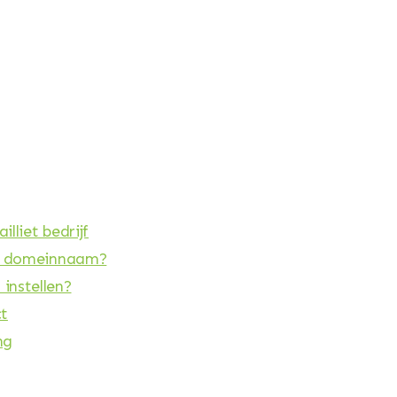
lliet bedrijf
om domeinnaam?
instellen?
ct
ng