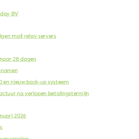
oday BV
igen mail relay servers
 naar 28 dagen
innamen
0 en nieuw back-up systeem
factuur na verlopen betalingstermijn
anuari 2026
s
 vervanging