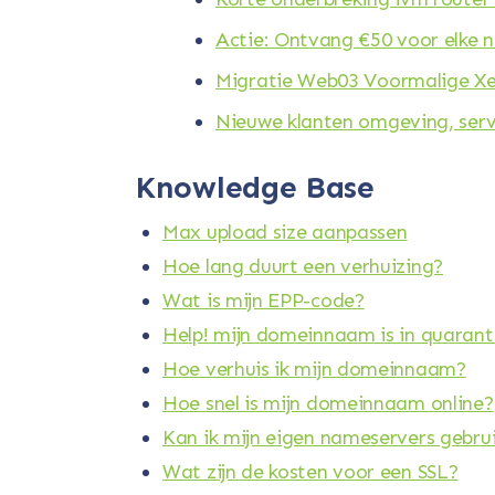
Actie: Ontvang €50 voor elke 
Migratie Web03 Voormalige Xe
Nieuwe klanten omgeving, serve
Knowledge Base
Max upload size aanpassen
Hoe lang duurt een verhuizing?
Wat is mijn EPP-code?
Help! mijn domeinnaam is in quarant
Hoe verhuis ik mijn domeinnaam?
Hoe snel is mijn domeinnaam online?
Kan ik mijn eigen nameservers gebru
Wat zijn de kosten voor een SSL?