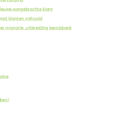
nieuwe aangebrachte klant
nat klanten voltooid
r migratie, uitbreiding kennisbank
aine
iken?