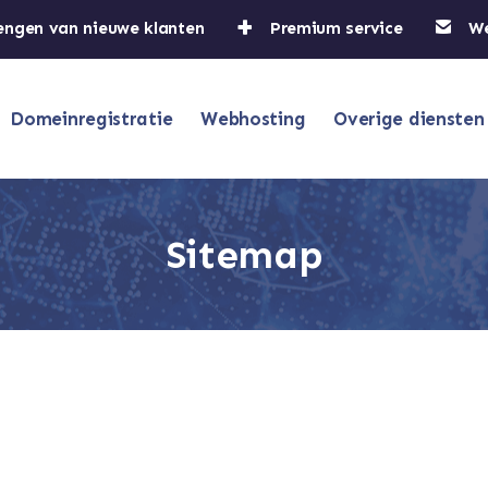
engen van nieuwe klanten
Premium service
W
Domeinregistratie
Webhosting
Overige diensten
Sitemap