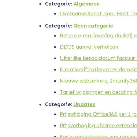
Categorie:
Algemeen
Overname Xenat door Host T
Categorie:
Geen categorie
Betere e-maillevering dankzij e
DDOS aanval verholpen
Uiterlijke betaaldatum factuur
E-mailverificatieproces dome
Nieuwe webservers, Imunify36
Tarief wijzigingen en betaling 
Categorie:
Updates
Prijswijziging Office365 per 1 j
Prijsverhoging diverse extensie
Korte onderbreking ivm router