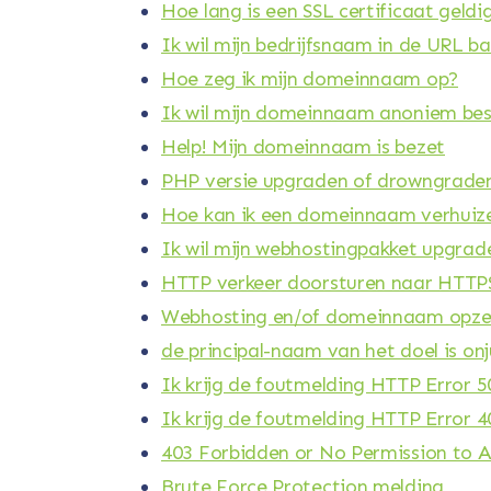
Hoe lang is een SSL certificaat geldi
Ik wil mijn bedrijfsnaam in de URL ba
Hoe zeg ik mijn domeinnaam op?
Ik wil mijn domeinnaam anoniem bes
Help! Mijn domeinnaam is bezet
PHP versie upgraden of drowngrade
Hoe kan ik een domeinnaam verhuiz
Ik wil mijn webhostingpakket upgra
HTTP verkeer doorsturen naar HTTP
Webhosting en/of domeinnaam opz
de principal-naam van het doel is onj
Ik krijg de foutmelding HTTP Error 50
Ik krijg de foutmelding HTTP Error 4
403 Forbidden or No Permission to A
Brute Force Protection melding