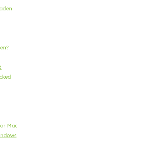
oaden
den?
d
acked
oor Mac
Windows